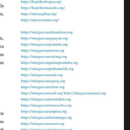
https://kopiforebogor.org/
da
https://kopiforemanado.org/
i,
https://mixuejabar.org/
https://mixuesumut.org/
https://miegacoanahnasution.org
s,
https://miegacoangejayan.org
https://miegacoanpemuda.org
ra
https://miegacoanrenon.org
an
https://miegacoansintang.org
an
https://miegacoanpulaupramuka.org
https://miegacoanprabumulih.org
https://miegacoanende.org
https://miegacoanagung.org
https://miegacoantidore.org
https://miegacoanaceh.org
https://miegacoanranai.org
https://miegacoankotatahan.org
https://miegacoanwonosobo.org
https://miegacoanampera.org
mu
https://miegacoanbinamarga.org
an
https://miegacoansenen.org
eh
https://miegacoankemayoran.org