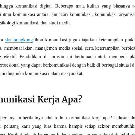
hingga komunikasi digital. Beberapa mata kuliah yang biasanya a
 ilmu komunikasi antara lain teori komunikasi, komunikasi organisas
sikologi komunikasi, dan studi media.
swa
slot hongkong
ilmu komunikasi juga diajarkan keterampilan prakti
ta, membuat iklan, manajemen media sosial, serta keterampilan berbica
g efektif. Pendidikan di jurusan ini bertujuan untuk mempersiapk
rofesional yang dapat berkomunikasi dengan baik di berbagai situasi d
ami dinamika komunikasi dalam masyarakat.
unikasi Kerja Apa?
pertanyaan berikutnya adalah ilmu komunikasi kerja apa? Lulusan il
i peluang karir yang luas karena hampir setiap sektor membutuhk
asi. Berikut adalah beberapa bidang pekerjaan yang dapat diambil ol