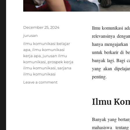
Posted
Ilmu komunikasi ada
December 25, 2024
on
Categories
relevansinya dengan
jurusan
Tags
hanya mengajarkan t
ilmu komunikasi belajar
apa
,
ilmu komunikasi
untuk berkarir di b
kerja apa
,
jurusan ilmu
banyak lagi. Bagi 
komunikasi
,
prospek kerja
yang akan dipelajar
ilmu komunikasi
,
sarjana
ilmu komunikasi
penting.
on
Leave a comment
Apa
Itu
Ilmu Kom
Jurusan
Ilmu
Komunikasi
dan
Banyak yang bertan
Bagaimana
mahasiswa tentang