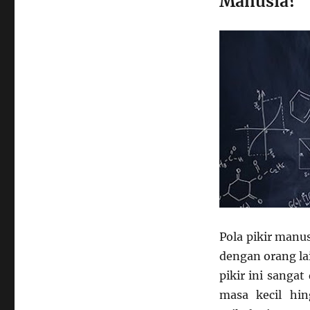
Manusia?
Pikir
Manusia
Pola pikir manu
dengan orang la
pikir ini sanga
masa kecil hi