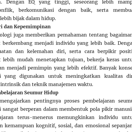
n. Dengan EQ yang tinggi, seseorang lebih mam
nflik, berkomunikasi dengan baik, serta membu
lebih bijak dalam hidup.
ri dan Kepemimpinan
kologi juga memberikan pemahaman tentang bagaima
t berkembang menjadi individu yang lebih baik. Deng
atan dan kelemahan diri, serta cara berpikir positi
t lebih mudah menetapkan tujuan, bekerja keras unt
an menjadi pemimpin yang lebih efektif. Banyak kons
i yang digunakan untuk meningkatkan kualitas dir
i intrinsik dan teknik manajemen waktu.
belajaran Seumur Hidup
 mengajarkan pentingnya proses pembelajaran seum
ni sangat berperan dalam membentuk pola pikir manusi
ajaran terus-menerus memungkinkan individu unt
kemampuan kognitif, sosial, dan emosional sepanja