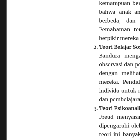
kemampuan berp
bahwa anak-an
berbeda, dan
Pemahaman ten
berpikir mereka
Teori Belajar So
Bandura menga
observasi dan p
dengan melihat
mereka. Pendid
individu untuk
dan pembelajaran
Teori Psikoanal
Freud menyara
dipengaruhi ol
teori ini banya