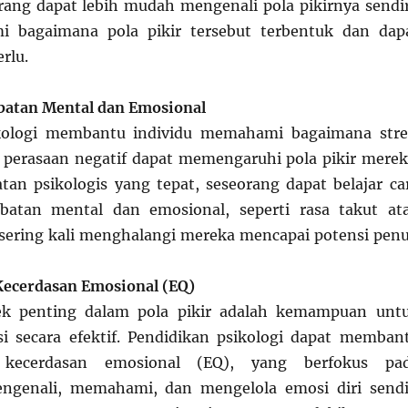
orang dapat lebih mudah mengenali pola pikirnya sendir
 bagaimana pola pikir tersebut terbentuk dan dap
erlu.
atan Mental dan Emosional
kologi membantu individu memahami bagaimana stre
perasaan negatif dapat memengaruhi pola pikir merek
tan psikologis yang tepat, seseorang dapat belajar ca
atan mental dan emosional, seperti rasa takut at
sering kali menghalangi mereka mencapai potensi pen
ecerdasan Emosional (EQ)
ek penting dalam pola pikir adalah kemampuan unt
i secara efektif. Pendidikan psikologi dapat memban
 kecerdasan emosional (EQ), yang berfokus pa
genali, memahami, dan mengelola emosi diri sendi