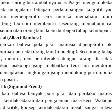
ikir seiring bertambahnya usia. Piaget mengemukak
ak mengalami tahapan perkembangan kognitif ya
 ini memengaruhi cara mereka memahami duni
tang teori ini membantu seseorang memahami ca
 sendiri dan orang lain dalam berbagai tahap kehidupan.
sial (Albert Bandura)
jarkan bahwa pola pikir manusia dipengaruhi ol
eniruan perilaku orang lain (modeling). Seseorang belaj
, meniru, dan berinteraksi dengan orang di sekit
ikan psikologi yang melibatkan teori ini mendoro
 menciptakan lingkungan yang mendukung pertumbuh
 positif.
itik (Sigmund Freud)
nkan bahwa banyak pola pikir dan perilaku manus
eh ketidaksadaran dan pengalaman masa kecil. Walaup
k dikritik, konsep ketidaksadaran masih sangat relev