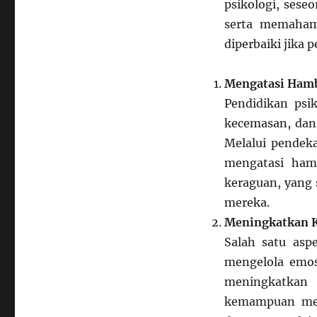
psikologi, sese
serta memahami
diperbaiki jika p
Mengatasi Hamb
Pendidikan psi
kecemasan, dan 
Melalui pendeka
mengatasi hamb
keraguan, yang 
mereka.
Meningkatkan K
Salah satu asp
mengelola emos
meningkatkan
kemampuan men