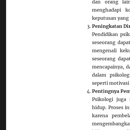
dan orang lai
menghadapi ko
keputusan yang 
Peningkatan Di
Pendidikan psi
seseorang dapa
mengenali keku
seseorang dapa
mencapainya, d
dalam psikolog
seperti motivas
Pentingnya Pem
Psikologi juga
hidup. Proses i
karena pembel
mengembangkan 