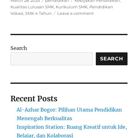
March 28, 2025
pendidikan
Kebijakan Pendidikan
,
on
Kualitas Lulusan SMK
,
Kurikulum SMK
,
Pendidikan
on
Vokasi
,
SMK 4 Tahun
Leave a comment
Penyesuaian
Masa
Studi
SMK
Menjadi
Search
4
Tahun:
SEARCH
Apa
Keuntungannya?
Recent Posts
Al-Azhar Bogor: Pilihan Utama Pendidikan
Menengah Berkualitas
Inspiration Station: Ruang Kreatif untuk Ide,
Belajar, dan Kolaborasi