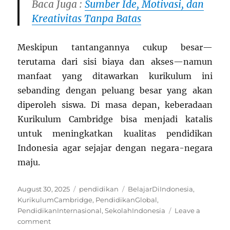
Baca Juga :
Sumber Ide, Motivasi, dan
Kreativitas Tanpa Batas
Meskipun tantangannya cukup besar—
terutama dari sisi biaya dan akses—namun
manfaat yang ditawarkan kurikulum ini
sebanding dengan peluang besar yang akan
diperoleh siswa. Di masa depan, keberadaan
Kurikulum Cambridge bisa menjadi katalis
untuk meningkatkan kualitas pendidikan
Indonesia agar sejajar dengan negara-negara
maju.
Posted
Categories
Tags
August 30, 2025
pendidikan
BelajarDiIndonesia
,
on
KurikulumCambridge
,
PendidikanGlobal
,
PendidikanInternasional
,
SekolahIndonesia
Leave a
on
comment