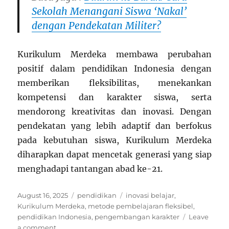
Sekolah Menangani Siswa ‘Nakal’
dengan Pendekatan Militer?
Kurikulum Merdeka membawa perubahan
positif dalam pendidikan Indonesia dengan
memberikan fleksibilitas, menekankan
kompetensi dan karakter siswa, serta
mendorong kreativitas dan inovasi. Dengan
pendekatan yang lebih adaptif dan berfokus
pada kebutuhan siswa, Kurikulum Merdeka
diharapkan dapat mencetak generasi yang siap
menghadapi tantangan abad ke-21.
Posted
Categories
Tags
August 16, 2025
pendidikan
inovasi belajar
,
on
Kurikulum Merdeka
,
metode pembelajaran fleksibel
,
pendidikan Indonesia
,
pengembangan karakter
Leave
on
a comment