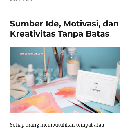
Keunggulan
Kurikulum
Merdeka
Sumber Ide, Motivasi, dan
dalam
Meningkatkan
Kreativitas Tanpa Batas
Pendidikan
Setiap orang membutuhkan tempat atau