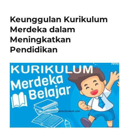
Kurikulum
Cambridge,
Pintu
Keunggulan Kurikulum
Pendidikan
Bertaraf
Merdeka dalam
Internasional
Meningkatkan
Pendidikan